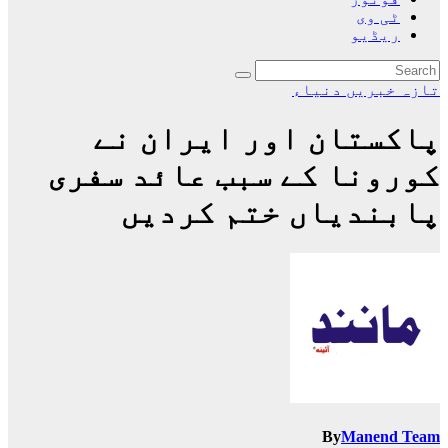
ٹی وی
ریڈیو
تازہ خبریں
دنیاء
پاکستان اور ایران نے
کورونا کے سبب عائد سفری
پابندیاں ختم کردیں
By
Manend Team