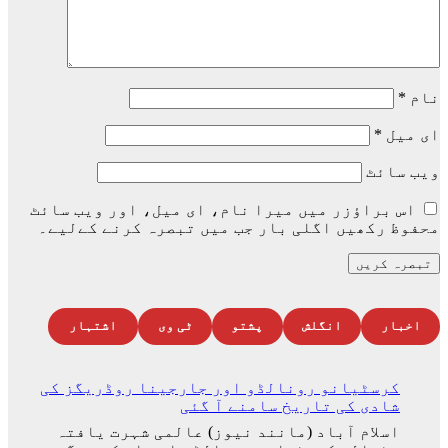
نام
*
ای میل
*
ویب‌ سائٹ
اس براؤزر میں میرا نام، ای میل، اور ویب سائٹ
محفوظ رکھیں اگلی بار جب میں تبصرہ کرنے کےلیے۔
اخبار
انگلش
پشتو
ٹی وی
اشتہار
کرسٹیانو رونالڈو اور جارجینا روڈریگز کی
شادی کی تاریخ سامنے آ گئی
اسلام آباد (مانند نیوز) عالمی شہرت یافتہ