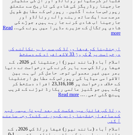
فٹبالر کرسٹیانو رونالڈو اور ان کی منگیتر
جارجینا روڈریگز کی شادی کی تاریخ سے متعلق
رپورٹس سامنے آ گئیں۔ رپورٹس کے مطابق طویل
عرصے سے ایک ساتھ رہنے والے رونالڈو اور
جارجینا اب شادی کرنے جا رہے ہیں، جوڑے کی
شادی پرتگال کے جزیرے مڈیرا میں ہونے کی…
Read
:
more
کرسٹیانو
رونالڈو
ارجنٹینا کو فیفا ورلڈ کپ سے باہر نکالنے کی
اور
درخواست پر 2 کروڑ 33 لاکھ افراد کے دستخط
جارجینا
روڈریگز
اسلام آباد (مانند نیوز) ارجنٹینا کو 2026ء کے
کی
فیفا ورلڈ کپ سے باہر کرنے کی درخواست نے دنیا
شادی
بھر میں غیر معمولی توجہ حاصل کر لی ہے. بین
کی
الاقوامی میڈیا کی رپورٹس کے مطابق ارجنٹینا
تاریخ
کے خلاف درخواست پر 23,316,108 افراد دستخط کر
سامنے
چکے ہیں جو گنیز عالمی ریکارڈ توڑنے کے قریب
آ
:
پہنچ گئی تھی۔…
Read more
گئی
ارجنٹینا
کو
ورلڈ کپ فائنل میں شکست کے بعد لیونل میسی ٹیم
فیفا
کے ساتھ ارجنٹینا واپس کیوں نہ گئے؟ وجہ سامنے
ورلڈ
آ گئی
کپ
سے
اسلام آباد (مانند نیوز) فیفا ورلڈ کپ 2026ء کے
باہر
فائنل میں اسپین کے ہاتھوں اضافی وقت میں 1-0