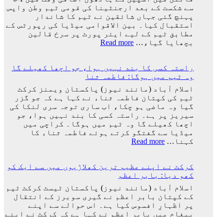
نکالنے
سے شکست کے بعد ارجنٹینا کی قومی ٹیم وطن واپس
کی
پہنچ گئی جہاں شائقین نے ٹیم کا شاندار
درخواست
استقبال کیا۔ بین الاقوامی میڈیا کی رپورٹس کے
پر
مطابق ٹیم کے لیے ایئر پورٹ پر سرخ قالین
2
:
بچھایا گیا،…
Read more
کروڑ
ورلڈ
33
کپ
لاکھ
راستہ کسی کا بند نہیں ہوا، جو اچھا کھیلے گا
فائنل
افراد
وہ ٹیم میں ہوگا: فاطمہ ثنا
میں
کے
شکست
اسلام آباد (مانند نیوز) پاکستان ویمنز کرکٹ
دستخط
کے
ٹیم کی کپتان فاطمہ ثناء نے کہا ہے کہ جو گزر
بعد
گیا وہ ماضی ہو چکا، اب ساری توجہ سری لنکا کی
لیونل
سیریز پر ہے۔ راستہ کسی کا بند نہیں ہوا، جو
میسی
اچھا کھیلے گا وہ ٹیم میں ہوگا۔ کراچی میں
ٹیم
میڈیا سے گفتگو کرتے ہوئے فاطمہ ثناء کا
کے
:
کہنا…
Read more
ساتھ
راستہ
ارجنٹینا
کسی
واپس
کرکٹ نے اپنے عظیم ترین کھلاڑیوں میں سے ایک کو
کا
کیوں
کھو دیا: بابر اعظم
بند
نہ
نہیں
اسلام آباد (مانند نیوز) پاکستان ٹیسٹ کرکٹ ٹیم
گئے؟
ہوا،
کے کپتان بابر اعظم نے گیری سوبرز کے انتقال
وجہ
جو
پر اظہارِ افسوس کیا ہے۔ اس حوالے سے اپنے
سامنے
اچھا
پیغام میں بابر اعظم نے کہا ہے کہ کرکٹ نے اپنے
آ