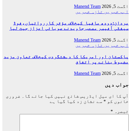
اگست 5, 2026
Manend Team
اہم خبریں
تازہ خبریں
مردان:دودھ مافیا کیخلاف مؤثر کارروائیاں،فوڈ
سیفٹی آفیسر مصعب جاویدنے صوبائی اعزاز جیت لیا
اگست 5, 2026
Manend Team
اہم خبریں
تازہ خبریں
پاکستان اور امریکا کا دہشتگردی کیخلاف تعاون مزید
مضبوط بنانے پر اتفاق
اگست 5, 2026
Manend Team
جواب دیں
آپ کا ای میل ایڈریس شائع نہیں کیا جائے گا۔
ضروری
خانوں کو
*
سے نشان زد کیا گیا ہے
تبصرہ
*