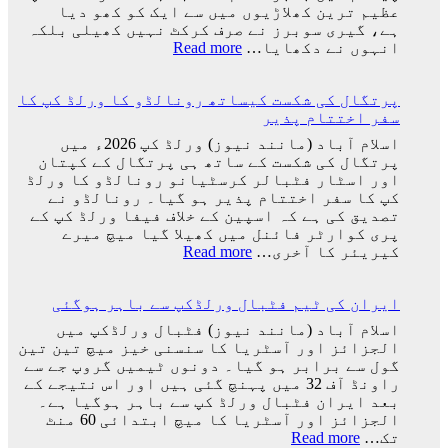
کھیلے
عظیم ترین کھلاڑیوں میں سے ایک کو کھو دیا
گئی
گا
ہے، گیری سوبرز نے صرف کرکٹ نہیں کھیلی بلکہ
وہ
:
انہوں نے دکھایا…
Read more
ٹیم
کرکٹ
میں
نے
ہوگا:
پرتگال کی شکست کیساتھ رونالڈو کا ورلڈ کپ کا
اپنے
فاطمہ
سفر اختتام پذیر
عظیم
ثنا
ترین
اسلام آباد (مانند نیوز) ورلڈ کپ 2026ء میں
کھلاڑیوں
پرتگال کی شکست کے ساتھ ہی پرتگال کے کپتان
میں
اور اسٹار فٹبالر کرسٹیانو رونالڈو کا ورلڈ
سے
کپ کا سفر اختتام پذیر ہو گیا۔ رونالڈو نے
ایک
تصدیق کی ہے کہ اسپین کے خلاف فیفا ورلڈ کپ کے
کو
پری کوارٹر فائنل میں کھیلا گیا میچ میرے
کھو
:
کیریئر کا آخری…
Read more
دیا:
پرتگال
بابر
کی
اعظم
ایران کی ٹیم فٹبال ورلڈکپ سے باہر ہوگئی
شکست
کیساتھ
اسلام آباد (مانند نیوز) فٹبال ورلڈکپ میں
رونالڈو
الجزائز اور آسٹریا کا سنسنی خیز میچ تین تین
کا
گول سے برابر ہو گیا۔ دونوں ٹیمیں گروپ جے سے
ورلڈ
راونڈ آف 32 میں پہنچ گئی ہیں اور اس نتیجے کے
کپ
بعد ایران فٹبال ورلڈ کپ سے باہر ہوگیا ہے۔
کا
الجزائز اور آسٹریا کا میچ ابتدائی 60 منٹ
سفر
:
تک…
Read more