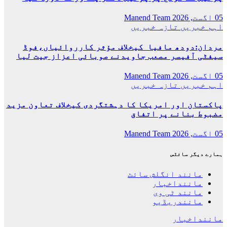
05 اگست, 2026
Manend Team
اہم خبریں
تازہ خبریں
مردان:دودھ مافیا کیخلاف مؤثر کارروائیاں،فوڈ
سیفٹی آفیسر مصعب جاویدنے صوبائی اعزاز جیت لیا
05 اگست, 2026
Manend Team
اہم خبریں
تازہ خبریں
پاکستان اور امریکا کا دہشتگردی کیخلاف تعاون مزید
مضبوط بنانے پر اتفاق
05 اگست, 2026
Manend Team
ہمارے دیگر سائٹس
مانند انگلش سائٹ
ماننداخبار
مانند ٹی وی
مانندریڈیو
ماننداخبار