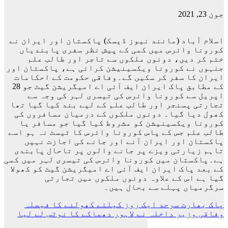
جون 23, 2021
اسلام آباد (مانند نیوز ڈیسک) پاکستان اور ایران نے
کورونا وائرس میں کمی کے پیش نظر سفری پابندیاں
ختم کر دیں، دونوں ملکوں سے تاجر اور طالب علم
جنہوں نے کورونا ویکسینیشن کرائی ہے، پاکستان اور
ایران کا سفر کر سکیں گے۔وفاقی حکومت کے احکامات
کے مطابق پاک ایران ایف آئی اے امیگریشن گیٹ جو 28
اپریل سے کورونا وائرس کی تیسری لہر کی وجہ سے
تجارتی پسنجر اور طالب علم کے لیے بند کیا گیا تھا
کھول دیا گیا۔ دونوں ملکوں کے درمیان مسافروں کی
کورونا ویکسینیشن کو مشروط کیا گیا جو مسافر یا
طالب علم جس کے پاس کورونا وائرس کا ٹیسٹ نہ ہو اسے
پاکستان اور ایران آنے اور جانے کی اجازت نہیں
تاہم زیارتی ویزے پر جانے والوں پر تاحال پابندی
ہے۔پاکستان میں کورونا وائرس کی تیسری لہر میں کمی
کے بعد پاک ایران ایف آئی اے امیگریشن گیٹ کو کھولا
گیا ہے اس کے علاوہ دونوں ملکوں میں تجارتی
سرگرمیاں پہلے سے بحال ہیں۔
پوسٹوں
پاک بھارت سرحد ایک روز کیلئے کھولنے کا فیصلہ
وفاقی وزیر داخلہ نے لاہور دھماکے کا نوٹس لے لیا
کی