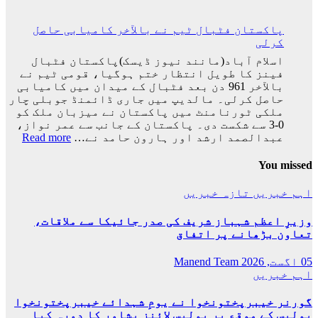
اختتام
ایران
پذیر
کی
پاکستان فٹبال ٹیم نے بالآخر کامیابی حاصل
ٹیم
کرلی
فٹبال
ورلڈکپ
اسلام آباد(مانند نیوز ڈیسک)پاکستان فٹبال
سے
فینز کا طویل انتظار ختم ہوگیا، قومی ٹیم نے
باہر
بالآخر 961 دن بعد فٹبال کے میدان میں کامیابی
ہوگئی
حاصل کرلی۔ مالدیپ میں جاری ڈائمنڈ جوبلی چار
ملکی ٹورنامنٹ میں پاکستان نے میزبان ملک کو
0-3 سے شکست دی۔ پاکستان کے جانب سے عمر نواز،
:
عبدالصمد ارشد اور ہارون حامد نے…
Read more
پاکس
فٹبا
You missed
ٹیم
نے
اہم خبریں
تازہ خبریں
بالآ
کامی
وزیرِ اعظم شہباز شریف کی صدر جائیکا سے ملاقات،
حاصل
تعاون بڑھانے پر اتفاق
کرلی
05 اگست, 2026
Manend Team
اہم خبریں
گورنر خیبرپختونخوا نے یومِ شہدائے خیبرپختونخوا
پولیس کے موقع پر پولیس لائنز پشاور کا دورہ کیا