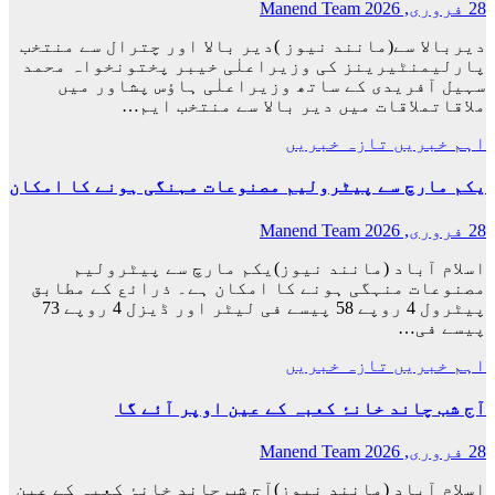
28 فروری, 2026
Manend Team
دیربالا سے(مانند نیوز )دیر بالا اور چترال سے منتخب
پارلیمنٹیرینز کی وزیراعلٰی خیبر پختونخواہ محمد
سہیل آفریدی کے ساتھ وزیراعلٰی ہاؤس پشاور میں
ملاقاتملاقات میں دیر بالا سے منتخب ایم…
اہم خبریں
تازہ خبریں
یکم مارچ سے پیٹرولیم مصنوعات مہنگی ہونے کا امکان
28 فروری, 2026
Manend Team
اسلام آباد (مانند نیوز)یکم مارچ سے پیٹرولیم
مصنوعات منہگی ہونے کا امکان ہے۔ ذرائع کے مطابق
پیٹرول 4 روپے 58 پیسے فی لیٹر اور ڈیزل 4 روپے 73
پیسے فی…
اہم خبریں
تازہ خبریں
آج شب چاند خانۂ کعبہ کے عین اوپر آئے گا
28 فروری, 2026
Manend Team
اسلام آباد (مانند نیوز)آج شب چاند خانۂ کعبہ کے عین