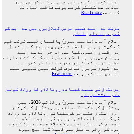
اچھا کھیلے گا وہ ٹیم میں ہوگا۔ کراچی میں
ٹیم
میڈیا سے گفتگو کرتے ہوئے فاطمہ ثناء کا
کے
:
کہنا…
Read more
ساتھ
راستہ
ارجنٹینا
کسی
واپس
کرکٹ نے اپنے عظیم ترین کھلاڑیوں میں سے ایک کو
کا
کیوں
کھو دیا: بابر اعظم
بند
نہ
نہیں
اسلام آباد (مانند نیوز) پاکستان ٹیسٹ کرکٹ ٹیم
گئے؟
ہوا،
کے کپتان بابر اعظم نے گیری سوبرز کے انتقال
وجہ
جو
پر اظہارِ افسوس کیا ہے۔ اس حوالے سے اپنے
سامنے
اچھا
پیغام میں بابر اعظم نے کہا ہے کہ کرکٹ نے اپنے
آ
کھیلے
عظیم ترین کھلاڑیوں میں سے ایک کو کھو دیا
گئی
گا
ہے، گیری سوبرز نے صرف کرکٹ نہیں کھیلی بلکہ
وہ
:
انہوں نے دکھایا…
Read more
ٹیم
کرکٹ
میں
نے
ہوگا:
پرتگال کی شکست کیساتھ رونالڈو کا ورلڈ کپ کا
اپنے
فاطمہ
سفر اختتام پذیر
عظیم
ثنا
ترین
اسلام آباد (مانند نیوز) ورلڈ کپ 2026ء میں
کھلاڑیوں
پرتگال کی شکست کے ساتھ ہی پرتگال کے کپتان
میں
اور اسٹار فٹبالر کرسٹیانو رونالڈو کا ورلڈ
سے
کپ کا سفر اختتام پذیر ہو گیا۔ رونالڈو نے
ایک
تصدیق کی ہے کہ اسپین کے خلاف فیفا ورلڈ کپ کے
کو
پری کوارٹر فائنل میں کھیلا گیا میچ میرے
کھو