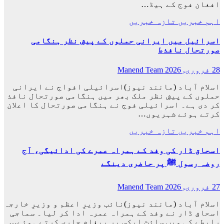
افغان فوج کے ہیڈ…
اہم خبریں
تازہ خبریں
اسرائیل میں ایرانی حملوں کے پیشِ نظر ہنگامی
صورتحال نافذط
28 فروری, 2026
Manend Team
اسلام آباد (مانند نیوز)اسرائیلی افواج نے ایرانی
حملوں کے پیشِ نظر ملک بھر میں ہنگامی صورتحال نافذ
کر دی ہے۔ اسرائیلی فوج نے ہنگامی صورتحال کا اعلان
کرتے ہوئے شہریوں…
اہم خبریں
تازہ خبریں
اسحاق ڈار کی وفد کے ہمراہ عمرے کی ادائیگی، آج
روضہ رسول ﷺ پر حاضری دینگے
27 فروری, 2026
Manend Team
اسلام آباد (مانند نیوز)نائب وزیرِ اعظم و وزیرِ خارجہ
اسحاق ڈار نے وفد کے ہمراہ عمرہ ادا کر لیا۔ سماجی
رابطے کی ویب سائٹ ایکس پر پیغام جاری کرتے ہوئے…