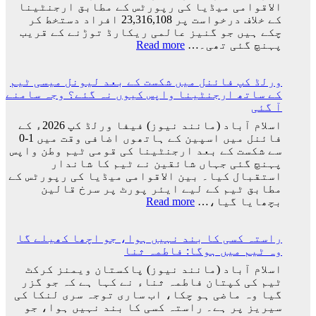
کی
الاقوامی میڈیا کی رپورٹس کے مطابق ارجنٹینا
تاریخ
کے خلاف درخواست پر 23,316,108 افراد دستخط کر
سامنے
چکے ہیں جو گنیز عالمی ریکارڈ توڑنے کے قریب
آ
:
پہنچ گئی تھی۔…
Read more
گئی
ارجنٹینا
کو
ورلڈ کپ فائنل میں شکست کے بعد لیونل میسی ٹیم
فیفا
کے ساتھ ارجنٹینا واپس کیوں نہ گئے؟ وجہ سامنے
ورلڈ
آ گئی
کپ
سے
اسلام آباد (مانند نیوز) فیفا ورلڈ کپ 2026ء کے
باہر
فائنل میں اسپین کے ہاتھوں اضافی وقت میں 1-0
نکالنے
سے شکست کے بعد ارجنٹینا کی قومی ٹیم وطن واپس
کی
پہنچ گئی جہاں شائقین نے ٹیم کا شاندار
درخواست
استقبال کیا۔ بین الاقوامی میڈیا کی رپورٹس کے
پر
مطابق ٹیم کے لیے ایئر پورٹ پر سرخ قالین
2
:
بچھایا گیا،…
Read more
کروڑ
ورلڈ
33
کپ
لاکھ
راستہ کسی کا بند نہیں ہوا، جو اچھا کھیلے گا
فائنل
افراد
وہ ٹیم میں ہوگا: فاطمہ ثنا
میں
کے
شکست
اسلام آباد (مانند نیوز) پاکستان ویمنز کرکٹ
دستخط
کے
ٹیم کی کپتان فاطمہ ثناء نے کہا ہے کہ جو گزر
بعد
گیا وہ ماضی ہو چکا، اب ساری توجہ سری لنکا کی
لیونل
سیریز پر ہے۔ راستہ کسی کا بند نہیں ہوا، جو
میسی