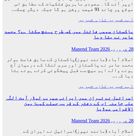
اوپر آئے گا۔ سعودی ماہرینِ فلکیات کے مطابق اس
موقع پر چاند 91 فیصد روشن ہو گا جبکہ دیگر چمک…
اہم خبریں
تازہ خبریں
پاکستان سیمی فائنل میں کس طرح پہنچ سکتا ہے؟ محمد
عامر نے بتا دیا
28 فروری, 2026
Manend Team
اسلام آباد (مانند نیوز)پاکستان کے سابق فاسٹ بولر
محمد عامر نے پاکستان اور سری لنکا کے درمیان آج
ہونے والے اہم میچ سے قبل پیشگوئی کرتے ہوئے بتا
دیا کہ…
اہم خبریں
تازہ خبریں
اسرائیل نے تہران میں ایرانی سپریم لیڈر آیت اللّٰہ
علی خامنہ ای کے دفتر کے قریب حملے کیے: بین
الاقوامی میڈیا
28 فروری, 2026
Manend Team
اسلام آباد (مانند نیوز)اسرائیل نے ایران کے