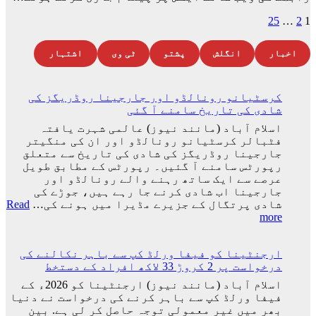
Posts
25
…
2
1
pagination
اخبار
انگلش
پشتو
ٹی وی
اشتہار
کرسٹیانو رونالڈو اور جارجینا روڈریگز کی
شادی کی تاریخ سامنے آ گئی
اسلام آباد (مانند نیوز) عالمی شہرت یافتہ
فٹبالر کرسٹیانو رونالڈو اور ان کی منگیتر
جارجینا روڈریگز کی شادی کی تاریخ سے متعلق
رپورٹس سامنے آ گئیں۔ رپورٹس کے مطابق طویل
عرصے سے ایک ساتھ رہنے والے رونالڈو اور
جارجینا اب شادی کرنے جا رہے ہیں، جوڑے کی
شادی پرتگال کے جزیرے مڈیرا میں ہونے کی…
Read
:
more
کرسٹیانو
رونالڈو
ارجنٹینا کو فیفا ورلڈ کپ سے باہر نکالنے کی
اور
درخواست پر 2 کروڑ 33 لاکھ افراد کے دستخط
جارجینا
روڈریگز
اسلام آباد (مانند نیوز) ارجنٹینا کو 2026ء کے
کی
فیفا ورلڈ کپ سے باہر کرنے کی درخواست نے دنیا
شادی
بھر میں غیر معمولی توجہ حاصل کر لی ہے. بین