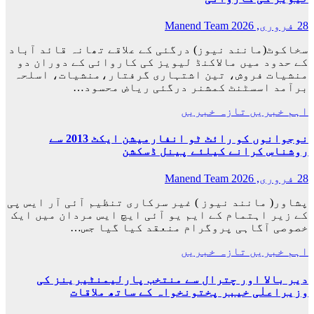
28 فروری, 2026
Manend Team
سخاکوٹ(مانند نیوز) درگئی کے علاقے تھانہ قائد آباد
کے حدود میں مالاکنڈ لیویز کی کاروائی کے دوران دو
منشیات فروش، تین اشتہاری گرفتار،منشیات، اسلحہ
برآمد اسسٹنٹ کمشنر درگئی ریاض محسود…
اہم خبریں
تازہ خبریں
نوجوانوں کو رائٹ ٹو انفارمیشن ایکٹ 2013 سے
روشناس کرانے کیلئے پینل ڈسکشن
28 فروری, 2026
Manend Team
پشاور( مانند نیوز ) غیر سرکاری تنظیم آئی آر ایس پی
کے زیر اہتمام کے ایم یو آئی ایچ ایس مردان میں ایک
خصوصی آگاہی پروگرام منعقد کیا گیا جس…
اہم خبریں
تازہ خبریں
دیر بالا اور چترال سے منتخب پارلیمنٹیرینز کی
وزیراعلٰی خیبر پختونخواہ کے ساتھ ملاقات