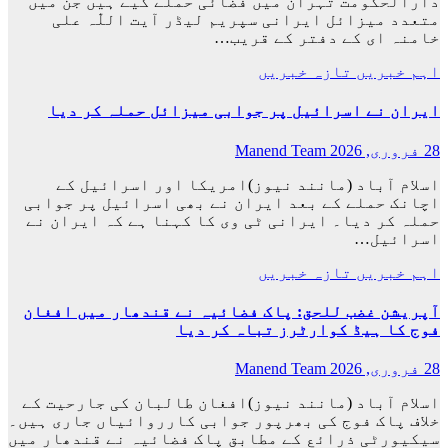
دارالحکومت تہران میں فضائی حملے کیے ہیں جن میں
متعدد میزائل ایرانی سپریم لیڈر آیت اللّٰہ علی
خامنہ ای کے دفتر کے قریب…
اہم خبریں
تازہ خبریں
ایران نے اسرائیل پر جوابی میزائل حملہ کر دیا
28 فروری, 2026
Manend Team
اسلام آباد (مانند نیوز)امریکا اور اسرائیل کے
اچانک حملے کے بعد ایران نے بھی اسرائیل پر جوابی
حملہ کر دیا۔ ایرانی ٹی وی کا کہنا ہے کہ ایران نے
اسرائیل…
اہم خبریں
تازہ خبریں
آپریشن غضب للحق: پاک فضائیہ نے قندھار میں افغان
فوج کا ہیڈ کوارٹرز تباہ کر دیا
28 فروری, 2026
Manend Team
اسلام آباد (مانند نیوز)افغان طالبان کی جارحیت کے
خلاف پاک فوج کی بھرپور جوابی کارروائیاں جاری ہیں۔
سیکیورٹی ذرائع کے مطابق پاک فضائیہ نے قندھار میں