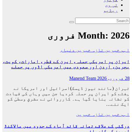
ٹی وی
ریڈیو
2026 فروری
Month:
اہم خبریں
تازہ خبریں
دنیاء
ایران پر امریکی حملہ، ایرن کے قطر، امارات، کویت،
بحرین، اردن اور سعودی میں امریکی اڈوں پر حملے
28 فروری, 2026
Manend Team
تہران (مانند نیوز ڈیسک)اسرائیل اور امریکا نے
ہفتے کو ایران پر حملہ کردیا جن میں وہاں کی قیادت
کو نشانہ بنایا گیا ہے۔ کارروائی نے مشرقِ وسطیٰ کو
ایک نئے…
اہم خبریں
تازہ خبریں
درگئی کے علاقے تھانہ قائد آباد کے حدود میں مالاکنڈ
لیویز کی کاروائی