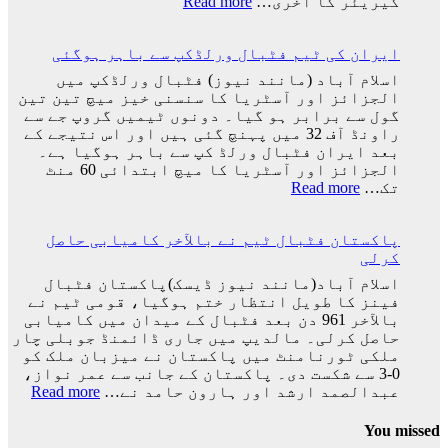
:
کیریئر کا آخری…
Read more
دیا:
پرتگال
بابر
کی
اعظم
ایران کی ٹیم فٹبال ورلڈکپ سے باہر ہوگئی
شکست
کیساتھ
اسلام آباد (مانند نیوز) فٹبال ورلڈکپ میں
رونالڈو
الجزائز اور آسٹریا کا سنسنی خیز میچ تین تین
کا
گول سے برابر ہو گیا۔ دونوں ٹیمیں گروپ جے سے
ورلڈ
راونڈ آف 32 میں پہنچ گئی ہیں اور اس نتیجے کے
کپ
بعد ایران فٹبال ورلڈ کپ سے باہر ہوگیا ہے۔
کا
الجزائز اور آسٹریا کا میچ ابتدائی 60 منٹ
سفر
:
تک…
Read more
اختتام
ایران
پذیر
کی
پاکستان فٹبال ٹیم نے بالآخر کامیابی حاصل
ٹیم
کرلی
فٹبال
ورلڈکپ
اسلام آباد(مانند نیوز ڈیسک)پاکستان فٹبال
سے
فینز کا طویل انتظار ختم ہوگیا، قومی ٹیم نے
باہر
بالآخر 961 دن بعد فٹبال کے میدان میں کامیابی
ہوگئی
حاصل کرلی۔ مالدیپ میں جاری ڈائمنڈ جوبلی چار
ملکی ٹورنامنٹ میں پاکستان نے میزبان ملک کو
0-3 سے شکست دی۔ پاکستان کے جانب سے عمر نواز،
:
عبدالصمد ارشد اور ہارون حامد نے…
Read more
پاکس
فٹبا
You missed
ٹیم