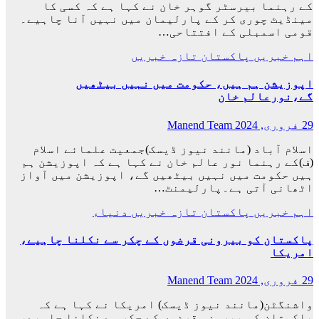
کے رہنما بیرسٹر گوہر خان نے کہا ہے کہ کسی کا
مینڈیٹ چوری کر کے پارلیمان میں نہیں آنا چاہیے۔
قومی اسمبلی کے افتتاحی…
اہم خبریں
پاکستان
تازہ خبریں
اپوزیشن ہم ہیں، حکومت میں نہیں بیٹھیں
گے،نورعالم خان
29 فروری, 2024
Manend Team
اسلام آباد (مانند نیوز ڈیسک)جمعیت علمائے اسلام
(ف)کے رہنما نور عالم خان نے کہا ہے کہ اپوزیشن ہم
ہیں حکومت میں نہیں بیٹھیں گے، اپوزیشن میں آواز
اٹھانی آتی ہے۔پارلیمنٹ…
اہم خبریں
پاکستان
تازہ خبریں
دنیاء
پاکستان کو بیرونی قرضوں کے چکر سے نکلنا چاہیے،
امریکا
29 فروری, 2024
Manend Team
واشنگٹن(مانند نیوز ڈیسک) امریکا نے کہا ہے کہ
پاکستان کو بیرونی قرضوں کے چکر سے نکلنا چاہیے،