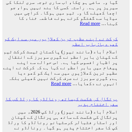
بعد
گیا وہ ماضی ہو چکا، اب ساری توجہ سری لنکا کی
لیونل
سیریز پر ہے۔ راستہ کسی کا بند نہیں ہوا، جو
میسی
اچھا کھیلے گا وہ ٹیم میں ہوگا۔ کراچی میں
ٹیم
میڈیا سے گفتگو کرتے ہوئے فاطمہ ثناء کا
کے
:
کہنا…
Read more
ساتھ
راستہ
ارجنٹینا
کسی
واپس
کرکٹ نے اپنے عظیم ترین کھلاڑیوں میں سے ایک کو
کا
کیوں
کھو دیا: بابر اعظم
بند
نہ
نہیں
اسلام آباد (مانند نیوز) پاکستان ٹیسٹ کرکٹ ٹیم
گئے؟
ہوا،
کے کپتان بابر اعظم نے گیری سوبرز کے انتقال
وجہ
جو
پر اظہارِ افسوس کیا ہے۔ اس حوالے سے اپنے
سامنے
اچھا
پیغام میں بابر اعظم نے کہا ہے کہ کرکٹ نے اپنے
آ
کھیلے
عظیم ترین کھلاڑیوں میں سے ایک کو کھو دیا
گئی
گا
ہے، گیری سوبرز نے صرف کرکٹ نہیں کھیلی بلکہ
وہ
:
انہوں نے دکھایا…
Read more
ٹیم
کرکٹ
میں
نے
ہوگا:
پرتگال کی شکست کیساتھ رونالڈو کا ورلڈ کپ کا
اپنے
فاطمہ
سفر اختتام پذیر
عظیم
ثنا
ترین
اسلام آباد (مانند نیوز) ورلڈ کپ 2026ء میں
کھلاڑیوں
پرتگال کی شکست کے ساتھ ہی پرتگال کے کپتان
میں
اور اسٹار فٹبالر کرسٹیانو رونالڈو کا ورلڈ
سے
کپ کا سفر اختتام پذیر ہو گیا۔ رونالڈو نے
ایک