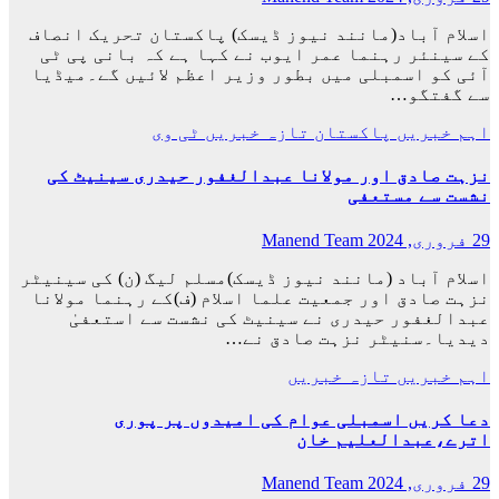
اسلام آباد(مانند نیوز ڈیسک) پاکستان تحریک انصاف
کے سینئر رہنما عمر ایوب نے کہا ہے کہ بانی پی ٹی
آئی کو اسمبلی میں بطور وزیر اعظم لائیں گے۔میڈیا
سے گفتگو…
اہم خبریں
پاکستان
تازہ خبریں
ٹی وی
نزہت صادق اور مولانا عبدالغفور حیدری سینیٹ کی
نشست سے مستعفی
29 فروری, 2024
Manend Team
اسلام آباد (مانند نیوز ڈیسک)مسلم لیگ (ن) کی سینیٹر
نزہت صادق اور جمعیت علما اسلام (ف)کے رہنما مولانا
عبدالغفور حیدری نے سینیٹ کی نشست سے استعفیٰ
دیدیا۔سنیٹر نزہت صادق نے…
اہم خبریں
تازہ خبریں
دعا کریں اسمبلی عوام کی امیدوں پر پوری
اترے،عبدالعلیم خان
29 فروری, 2024
Manend Team