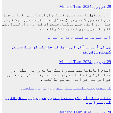
29 فروری, 2024
Manend Team
راولپنڈی(مانند نیوز ڈیسک)راولپنڈی کی اڈیالہ جیل
میں قیدیوں کے درمیان جھگڑے کے نتیجے میں ایک قیدی
قتل اور ایک زخمی ہوگیا۔جمعرات کے روز راولپنڈی کی
اڈیالہ جیل میں افسوسناک واقعہ…
اہم خبریں
پاکستان
تازہ خبریں
پی ٹی آئی نے آئی ایم ایف کو خط لکھ کر ملک دشمنی
کی،نوازشریف
29 فروری, 2024
Manend Team
اسلام آباد(مانند نیوز ڈیسک) سابق وزیر اعظم اور
مسلم لیگ ن کے قائد میاں نواز شریف نے کہا ہے کہ پی
ٹی آئی نے آئی ایم ایف کو خط لکھ…
اہم خبریں
پاکستان
تازہ خبریں
ٹی وی
دلچسپ
بانی پی ٹی آئی کو اسمبلی میں بطور وزیر اعظم لائیں
گے،عمرایوب
29 فروری, 2024
Manend Team