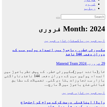
ٹی وی
ریڈیو
2024 فروری
Month:
اہم خبریں
پاکستان
تازہ خبریں
سکیورٹی خطرہ ،باجوڑ میں انسداد پولیو مہم کے
دوران دفعہ 144 نافذ
29 فروری, 2024
Manend Team
خار(مانند نیوز)سکیورٹی خطرہ کے پیش نظرباجوڑ میں
انسداد پولیو مہم کے دوران دفعہ 144 نافذ،ناواگئی
بازار سے تجاوزات ہٹا دی گئی۔ تفصیلات کے مطابق
قبائلی ضلع باجوڑ میں 3 مارچ…
اہم خبریں
تازہ خبریں
واپڈا اپناقبلہ درست کرکے عوام کو احتجاج
پرمجبورنہ کرے، شاہدعلی خان