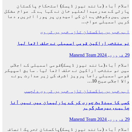
اسلام آباد (مانند نیوز ڈیسک) استحکام پاکستان
پارٹی کے صدرعبدالعلیم خان نے کہا ہے کہ عوام مشکل
میں ہیں،کوشش ہے ان کی امیدوں پر پورا اتریں، دعا
کریں اسمبلی عوام…
اہم خبریں
پاکستان
تازہ خبریں
ٹی وی
نو منتخب اراکین قومی اسمبلی نے حلف اٹھا لیا
29 فروری, 2024
Manend Team
اسلام آباد(مانند نیوز ڈیسک)قومی اسمبلی کے اجلاس
میں نو منتخب اراکین نے حلف اٹھا لیا۔ سابق اسپیکر
قومی اسمبلی راجا پرویز اشرف کی زیر صدارت ہونے
والا اجلاس صبح 10…
اہم خبریں
پاکستان
تازہ خبریں
ٹی وی
دلچسپ
کسی کا مینڈیٹ چوری کر کے پارلیمان میں نہیں آنا
چاہیے،بیرسٹرگوہر
29 فروری, 2024
Manend Team
اسلام آباد (مانند نیوز ڈیسک)پاکستان تحریک انصاف