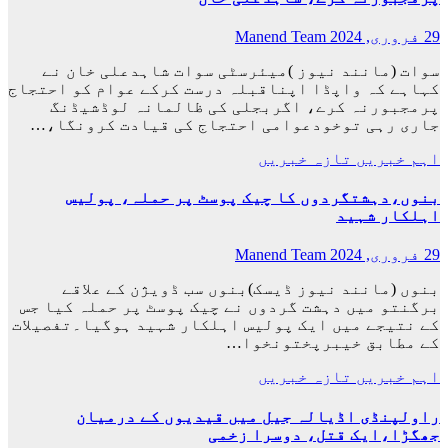
29 فروری, 2024
Manend Team
سوات (مانند نیوز )میئرسٹی سوات شاہدعلی خان نے
کہاہے کہ واپڈا اپناقبلہ درست کرکے عوام کو احتجاج
پرمجبورنہ کرے، اگربجلی کی ظالمانہ لوڈشیڈنگ
جاری رہی توخودعوامی احتجاج کی قیادت کرونگا،…
اہم خبریں
تازہ خبریں
بنوں،دہشتگردوں کا چیک پوسٹ پر حملہ، پولیس
اہلکار شہید
29 فروری, 2024
Manend Team
بنوں (مانند نیوز ڈیسک)بنوں سب ڈویژن کے علاقے
برگنتو میں دہشت گردوں نے چیک پوسٹ پر حملہ کیا جس
کے نتیجے میں ایک پولیس اہلکار شہید ہوگیا۔تفصیلات
کے مطابق خیبرپختونخوا…
اہم خبریں
تازہ خبریں
راولپنڈی اڈیالہ جیل میں قیدیوں کے درمیان
جھگڑا،ایک قتل، دوسرا زخمی