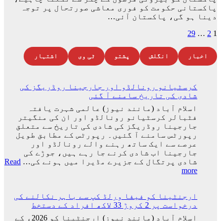
پاکستانی حکومت کو فوری معاشی صورتحال پر توجہ
دینا ہو گی، پاکستان آئی…
Posts
29
…
2
1
pagination
اخبار
انگلش
پشتو
ٹی وی
اشتہار
کرسٹیانو رونالڈو اور جارجینا روڈریگز کی
شادی کی تاریخ سامنے آ گئی
اسلام آباد (مانند نیوز) عالمی شہرت یافتہ
فٹبالر کرسٹیانو رونالڈو اور ان کی منگیتر
جارجینا روڈریگز کی شادی کی تاریخ سے متعلق
رپورٹس سامنے آ گئیں۔ رپورٹس کے مطابق طویل
عرصے سے ایک ساتھ رہنے والے رونالڈو اور
جارجینا اب شادی کرنے جا رہے ہیں، جوڑے کی
شادی پرتگال کے جزیرے مڈیرا میں ہونے کی…
Read
:
more
کرسٹیانو
رونالڈو
ارجنٹینا کو فیفا ورلڈ کپ سے باہر نکالنے کی
اور
درخواست پر 2 کروڑ 33 لاکھ افراد کے دستخط
جارجینا
روڈریگز
اسلام آباد (مانند نیوز) ارجنٹینا کو 2026ء کے