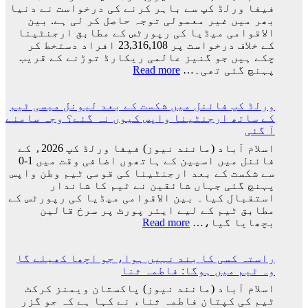
کی
فیفا ورلڈ کپ سے باہر کرنے کی درخواست نے دنیا
شادی
بھر میں غیر معمولی توجہ حاصل کر لی ہے. بین
کی
الاقوامی میڈیا کی رپورٹس کے مطابق ارجنٹینا
تاریخ
کے خلاف درخواست پر 23,316,108 افراد دستخط کر
سامنے
چکے ہیں جو گنیز عالمی ریکارڈ توڑنے کے قریب
آ
:
پہنچ گئی تھی۔…
Read more
گئی
ارجنٹینا
کو
ورلڈ کپ فائنل میں شکست کے بعد لیونل میسی ٹیم
فیفا
کے ساتھ ارجنٹینا واپس کیوں نہ گئے؟ وجہ سامنے
ورلڈ
آ گئی
کپ
سے
اسلام آباد (مانند نیوز) فیفا ورلڈ کپ 2026ء کے
باہر
فائنل میں اسپین کے ہاتھوں اضافی وقت میں 1-0
نکالنے
سے شکست کے بعد ارجنٹینا کی قومی ٹیم وطن واپس
کی
پہنچ گئی جہاں شائقین نے ٹیم کا شاندار
درخواست
استقبال کیا۔ بین الاقوامی میڈیا کی رپورٹس کے
پر
مطابق ٹیم کے لیے ایئر پورٹ پر سرخ قالین
2
:
بچھایا گیا،…
Read more
کروڑ
ورلڈ
33
کپ
لاکھ
راستہ کسی کا بند نہیں ہوا، جو اچھا کھیلے گا
فائنل
افراد
وہ ٹیم میں ہوگا: فاطمہ ثنا
میں
کے
شکست
اسلام آباد (مانند نیوز) پاکستان ویمنز کرکٹ
دستخط
کے
ٹیم کی کپتان فاطمہ ثناء نے کہا ہے کہ جو گزر