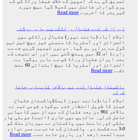
تصدیق کی ہے کہ اسپین کے خلاف فیفا ورلڈ کپ کے
کو
پری کوارٹر فائنل میں کھیلا گیا میچ میرے
کھو
:
کیریئر کا آخری…
Read more
دیا:
پرتگال
بابر
کی
اعظم
ایران کی ٹیم فٹبال ورلڈکپ سے باہر ہوگئی
شکست
کیساتھ
اسلام آباد (مانند نیوز) فٹبال ورلڈکپ میں
رونالڈو
الجزائز اور آسٹریا کا سنسنی خیز میچ تین تین
کا
گول سے برابر ہو گیا۔ دونوں ٹیمیں گروپ جے سے
ورلڈ
راونڈ آف 32 میں پہنچ گئی ہیں اور اس نتیجے کے
کپ
بعد ایران فٹبال ورلڈ کپ سے باہر ہوگیا ہے۔
کا
الجزائز اور آسٹریا کا میچ ابتدائی 60 منٹ
سفر
:
تک…
Read more
اختتام
ایران
پذیر
کی
پاکستان فٹبال ٹیم نے بالآخر کامیابی حاصل
ٹیم
کرلی
فٹبال
ورلڈکپ
اسلام آباد(مانند نیوز ڈیسک)پاکستان فٹبال
سے
فینز کا طویل انتظار ختم ہوگیا، قومی ٹیم نے
باہر
بالآخر 961 دن بعد فٹبال کے میدان میں کامیابی
ہوگئی
حاصل کرلی۔ مالدیپ میں جاری ڈائمنڈ جوبلی چار
ملکی ٹورنامنٹ میں پاکستان نے میزبان ملک کو
0-3 سے شکست دی۔ پاکستان کے جانب سے عمر نواز،
:
عبدالصمد ارشد اور ہارون حامد نے…
Read more
پاکس