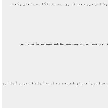
 کوئلے کے ایک کان میں دھماکہ ہونے سے شانگلہ سے تعلق رکھنے
ے روز بھی جاری ہے۔تعزیت کے لیے صوبائی وزیر
خواتین افسران کے وفد نے ایبٹ آباد کا دورہ کیا اور