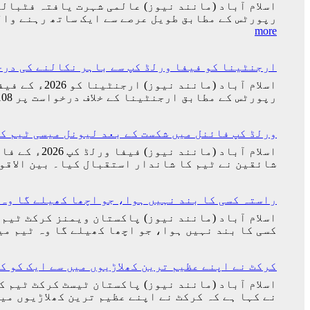
اسلام آباد (مانند نیوز) عالمی شہرت یافتہ فٹبال
رپورٹس کے مطابق طویل عرصے سے ایک ساتھ رہنے وال
:
more
کرسٹیانو
رونالڈو
ارجنٹینا کو فیفا ورلڈ کپ سے باہر نکالنے کی درخواست پر 2 کروڑ 33 لاکھ اف
اور
جارجینا
اسلام آباد 
روڈریگز
رپورٹس کے مطابق ارجنٹینا کے خلاف درخواست پر 23,316,108 افراد دستخط کر چکے ہیں جو گنیز عالمی ریکارڈ توڑنے کے قریب پہنچ گئی تھی۔…
کی
شادی
کی
ورلڈ کپ فائنل میں شکست کے بعد لیونل میسی ٹیم ک
تاریخ
سامنے
شائقین نے ٹیم کا شاندار استقبال کیا۔ بین الاقو
آ
گئی
راستہ کسی کا بند نہیں ہوا، جو اچھا کھیلے گا وہ 
اسلام آباد (مانند نیوز) پاکستان ویمنز کرکٹ ٹیم 
کسی کا بند نہیں ہوا، جو اچھا کھیلے گا وہ ٹیم م
کرکٹ نے اپنے عظیم ترین کھلاڑیوں میں سے ایک کو ک
اسلام آباد (مانند نیوز) پاکستان ٹیسٹ کرکٹ ٹیم ک
نے کہا ہے کہ کرکٹ نے اپنے عظیم ترین کھلاڑیوں م