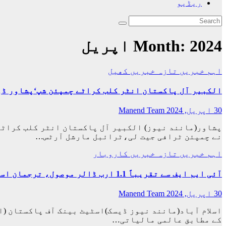
ریڈیو
2024 اپریل
Month:
اہم خبریں
تازہ خبریں
کھیل
الکبیر آل پاکستان انٹر کلب کراٹے چمپئن شپ‘پشاور ڈو
30 اپریل, 2024
Manend Team
پشاور(مانند نیوز) الکبیر آل پاکستان انٹر کلب کراٹ
نے چمپئن ٹرافی جیت لی،ٹرائبل مارشل آرٹس…
اہم خبریں
تازہ خبریں
کاروبار
آئی ایم ایف سے تقریباً 1.1 ارب ڈالر موصول، ترجمان اسٹیٹ بینک
30 اپریل, 2024
Manend Team
کے مطابق عالمی مالیاتی…