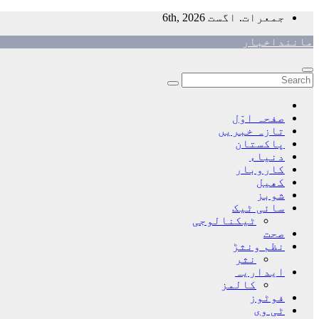
Skip
جمعرات. اگست 6th, 2026
to
ماننداخبار
content
صفحہ اوّل
تازہ خبریں
پاکستان
دنیاء
کاروبار
کھیل
شوبز
سائی ٹیک
ٹیکنالوجی
صحت
نظم ونثڑ
نثر
ایداریہ
کالمز
فوٹوز
ٹی وی