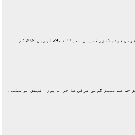
اسلام آباد(نمائندہ مانند)فوجی فرٹیلائزر کمپنی کا سال 2024 کیلئے پہلی سہ ماہی کے مالیاتی نتائج کا اعلان. فوجی فرٹیلائزر کمپنی لمیٹڈ نے 29 اپریل 2024 کو
جس کے بغیر قومی ترقی کا خواب پورا نہیں ہو سکتا۔