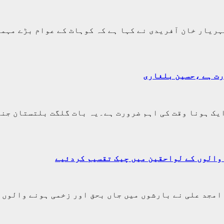
ریار خان آفریدی نے کہا ہے کہ کوہاٹ کے عوام بڑے مہما
رت ہے ،حسین بلغاری
ایک ہونا وقت کی اہم ضرورت ہے۔یہ بات گلگت بلتستان جن
 والوں کے لواحقین میں چیک تقسیم کردئیے
امجد علی نے بارشوں میں جاں بحق اور زخمی ہونے والوں