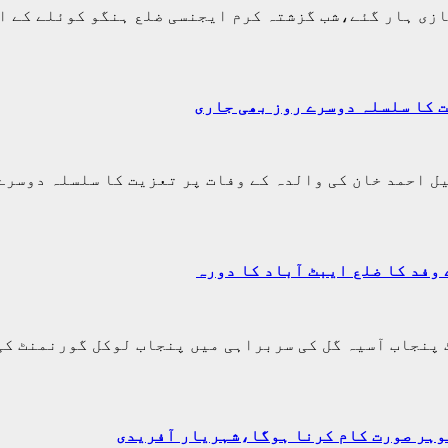
کے5کان کن مزدور جان کی بازی ہار گئے،شب گزشتہ کرم ایجنسی ضلع ہنگو
 کا سلسلہ دوسرے روز بھی جاری
یل احمد خان کی والدہ کے وفات پر تعزیت کا سلسلہ دوسر
وفد کا ضلع ایبٹ آباد کا دورہ
پنجاب آسیہ گل کی سربراہی میں پنجاب لوکل گورنمنٹ کی 
وہر صورت کام کرنا ہوگا،شہریار آفریدی