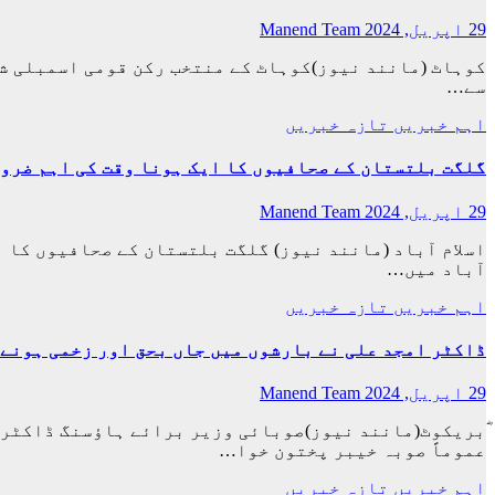
29 اپریل, 2024
Manend Team
کوہاٹ (مانند نیوز)کوہاٹ کے منتخب رکن قومی اسمبلی شہ
سے…
اہم خبریں
تازہ خبریں
گلگت بلتستان کے صحافیوں کا ایک ہونا وقت کی اہم ضرو
29 اپریل, 2024
Manend Team
اسلام آباد (مانند نیوز) گلگت بلتستان کے صحافیوں کا 
آباد میں…
اہم خبریں
تازہ خبریں
ڈاکٹر امجد علی نے بارشوں میں جاں بحق اور زخمی ہونے
29 اپریل, 2024
Manend Team
ؓبریکوٹ(مانند نیوز)صوبائی وزیر برائے ہاؤسنگ ڈاکٹر 
عموماً صوبہ خیبر پختون خوا…
اہم خبریں
تازہ خبریں