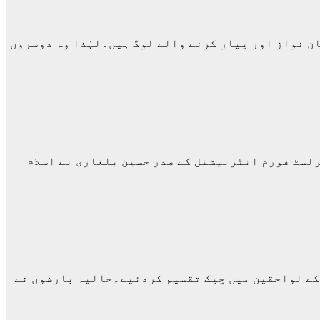
ن نواز اور پیار کرنے والے لوگ ہیں۔لہٰذا وہ دوسروں
رلسٹ فورم انٹرنیشنل کے صدر حسین بلغاری نے اسلام
 کے لواحقین میں چیک تقسیم کردئیے۔حالیہ بارشوں نے