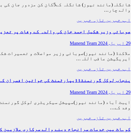
شانگلہ(مانند نیوز) شانگلہ 
والے چار…
اہم خبریں
تازہ خبریں
صوبائی وزیر شکیل احمد خان کی والدہ کے وفات پر تعزیت
29 اپریل, 2024
Manend Team
ملاکنڈ (مانند نیوز)صوبائی وزیر مواصلات و تعمیرات شک
ایریگیشن عاقب اللہ…
اہم خبریں
تازہ خبریں
پنجاب لوکل گورنمنٹڈڈیپارٹمنٹ کی خواتین افسران کے 
29 اپریل, 2024
Manend Team
ایبٹ آباد (مانند نیوز)سپیشل سیکریٹری لوکل گورنمنٹ 
وفد کے…
اہم خبریں
تازہ خبریں
کوہاٹ میں خدمات سرانجام دینے والے سرکاری ملازمین ک