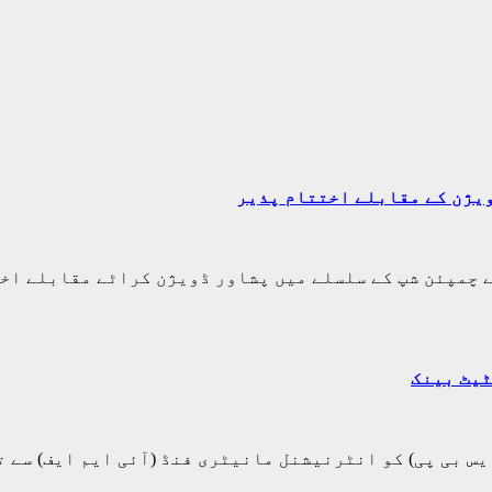
یژن کے مقابلے اختتام پذیر
ے چمپئن شپ کے سلسلے میں پشاور ڈویژن کراٹے مقابلے ا