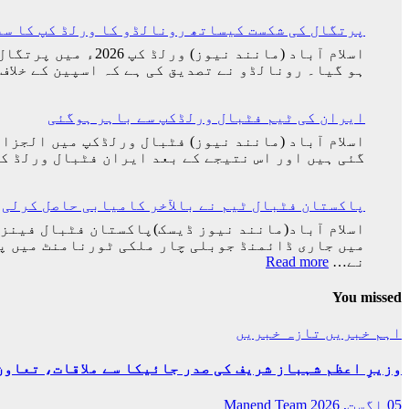
پرتگال کی شکست کیساتھ رونالڈو کا ورلڈ کپ کا سف
اسلام آباد (مانن
ہو گیا۔ رونالڈو نے تصدیق کی ہے کہ اسپین کے خلاف
ایران کی ٹیم فٹبال ورلڈکپ سے باہر ہوگئی
گئی ہیں اور اس نتیجے کے بعد ایران فٹبال ورلڈ کپ سے 
پاکستان فٹبال ٹیم نے بالآخر کامیابی حاصل کرلی
:
نے…
Read more
پاکستان
فٹبال
You missed
ٹیم
نے
اہم خبریں
تازہ خبریں
بالآخر
کامیابی
وزیرِ اعظم شہباز شریف کی صدر جائیکا سے ملاقات، تعاو
حاصل
کرلی
05 اگست, 2026
Manend Team