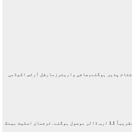
ختتام پذیر ہوگئے،صافی واریئرزمارشل آرٹس اکیڈمی
اسلام آباد(مانند نیوز ڈیسک)اسٹیٹ بینک آف پاکستان (ایس بی پی) کو انٹرنیشنل مانیٹری فنڈ (آئی ایم ایف) سے تقریباً 1.1 ارب ڈالر موصول ہوگئے۔ترجمان اسٹیٹ بینک