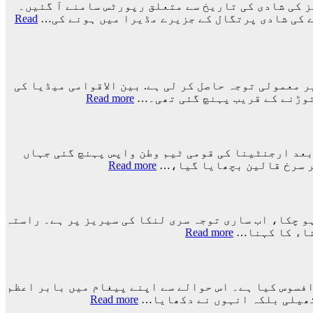
 کی شادی کی تاریخ سے متعلق رپورٹس سامنے آ گئیں۔
ے کی شادی پرتگال کے جزیرے مڈیرا میں ہونے کی…
Read
نے دنیا بھر میں غیر معمولی توجہ حاصل کر لی ہے. بین الاقوامی میڈیا کی
:
Read more
ارجنٹینا
کو
فیفا
ورلڈ
ورلڈ کپ 2026ء کے فائنل میں اسپین کے ہاتھوں اضافی وقت میں 1-0 سے شکست کے بعد ارجنٹینا کی قومی ٹیم وطن واپس پہنچ گئی جہاں
کپ
:
پر سرخ قالین بچھایا گیا،…
Read more
سے
ورلڈ
باہر
کپ
نکالنے
فائنل
کی
میں
ہو چکا، اب ساری توجہ سری لنکا کی سیریز پر ہے۔ راستہ
درخواست
شکست
:
ناء کا کہنا…
Read more
پر
کے
راستہ
2
بعد
کسی
کروڑ
لیونل
کا
33
میسی
بند
لاکھ
افسوس کیا ہے۔ اس حوالے سے اپنے پیغام میں بابر اعظم
ٹیم
نہیں
:
افراد
 کھیلی بلکہ انہوں نے دکھایا…
Read more
کے
ہوا،
کے
کرکٹ