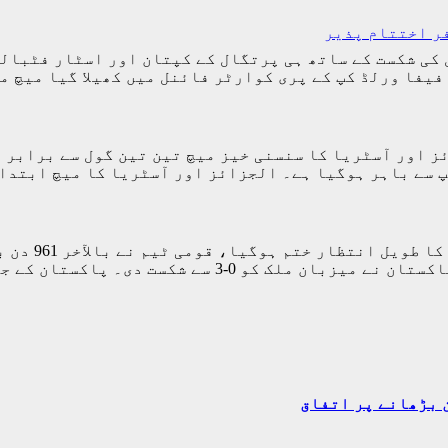
ر اختتام پذیر
د نیوز) ورلڈ کپ 2026ء میں پرتگال کی شکست کے ساتھ ہی پرتگال کے کپتان
 فیفا ورلڈ کپ کے پری کوارٹر فائنل میں کھیلا گیا میچ
باہر ہوگیا ہے۔ الجزائز اور آسٹریا کا میچ ابتدائی 60 منٹ 
اسلام آباد(
میں جاری ڈائمنڈ جوبلی چار ملکی ٹورنامنٹ میں پاکستا
ن بڑھانے پر اتفاق