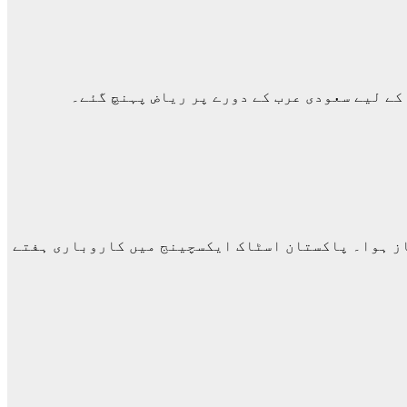
کے لیے سعودی عرب کے دورے پر ریاض پہنچ گئے۔
از ہوا۔ پاکستان اسٹاک ایکسچینج میں کاروباری ہفتے