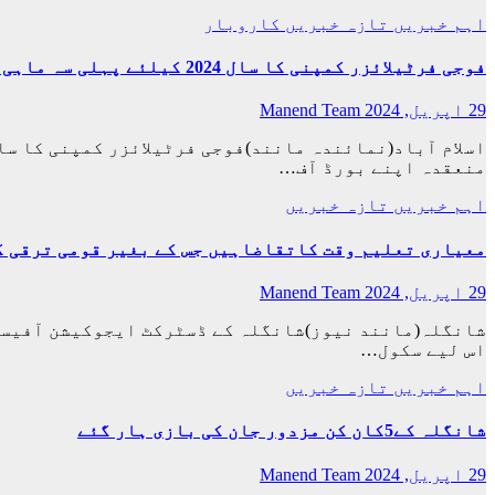
اہم خبریں
تازہ خبریں
کاروبار
فوجی فرٹیلائزر کمپنی کا سال 2024 کیلئے پہلی سہ ماہی کے مالیاتی نتائج کا اعلان
29 اپریل, 2024
Manend Team
منعقدہ اپنے بورڈ آف…
اہم خبریں
تازہ خبریں
معیاری تعلیم وقت کاتقاضاہیں جس کے بغیر قومی ترقی ک
29 اپریل, 2024
Manend Team
شانگلہ(مانند نیوز)شانگلہ کے ڈسٹرکٹ ایجوکیشن آفیسر 
اس لیے سکول…
اہم خبریں
تازہ خبریں
شانگلہ کے5کان کن مزدور جان کی بازی ہار گئے
29 اپریل, 2024
Manend Team