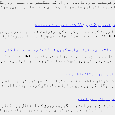
ر کرسٹیانو رونالڈو اور ان کی منگیتر جارجینا روڈریگز
ے رونالڈو اور جارجینا اب شادی کرنے جا رہے ہیں، جوڑ
راد کے دستخط
(مانند نیوز) ارجنٹینا کو 2026ء کے فیفا ورلڈ کپ سے باہر کرنے کی درخواست 
ے ساتھ ارجنٹینا واپس کیوں نہ گئے؟ وجہ سامنے آ گئی
اسلام آباد (مانند نیوز) فیفا 
امی میڈیا کی رپورٹس کے مطابق ٹیم کے لیے ایئر پورٹ 
ٹیم میں ہوگا: فاطمہ ثنا
کی کپتان فاطمہ ثناء نے کہا ہے کہ جو گزر گیا وہ ماضی 
یں ہوگا۔ کراچی میں میڈیا سے گفتگو کرتے ہوئے فاطمہ ث
ھو دیا: بابر اعظم
ے کپتان بابر اعظم نے گیری سوبرز کے انتقال پر اظہارِ 
یں سے ایک کو کھو دیا ہے، گیری سوبرز نے صرف کرکٹ نہیں