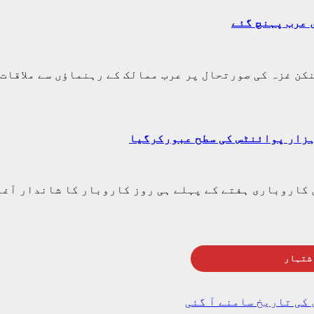
 عرب پہنچ گئے
ن غزہ کی صورتحال پر عرب ممالک کے رہنماؤں سے ملاقات 
 کاروباری ہفتے کے پہلے ہی روز کاروبار کا شاندار آغ
شتہار
کی تاریخ سامنے آ گئی